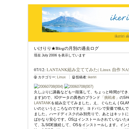
ikeriri
|
ak
いけりり★Blogの月別の過去ログ
現在 July 2006 を表示しています
07/12:
LANTANK組み立ててみた( Linux 自作 NAS
カテゴリー:
Linux
投稿者:
ikeriri
久しぶりに講義なども一段落して、ちょっと時間ができ
ます)ので、IOデータの異色のブランド
「挑戦者」
のSH
LANTANK
を組み立ててみました。え、ぐらたん ( GLAN 
いのというところなのですが、ヨドバシで安価で積んで
ました。ハードディスクのみ別売りで、あとはキットに
ばかなり安心です。OSはインストールされていないた
て、3｡5IDE接続して、OSをインストールします。イン