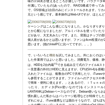
味の3.5IDEが使えるところが嬉しいです。バラクーダ40G
付属していたもの)あったので、RAID1構成で作ってみ
で、OS領域は1台目のみにインストールされます。リカ
元という感じです。基本操作はWeb-UIですが、ほとん
ケーシングはこんな感じになりました。かなりぎりぎり
とか心配になりましたが、アルミパネルを使っていたり
どがあり、大丈夫みたいです。また、背面はチップの部
個人差があるかとは思いますが、ファンは4cm程度のが
思います。(他のIntelPCに比べてですが。。。)
で、いろいろと
機能
を試してみました。外におくのはい
した作業用ではよいと思いました。消費電力、価格、静
※1
は、HDDを2台内蔵
できる組み立て式のファイル&ス
一見普通の外付けHDDに見えますが、CPU(SH-4)を搭
入れたファイルは、複数台のPCで共有したり、iTune
ら参照することができます。ファイルへのアクセスや本
で簡単・便利に使えます。」とあるので、ｉＴｕｎｅのパッチ
ったり、エディタ(Pico使いなので)をインストー
LANTANKはDebianベースなのです。Debian使いな
慣れ親しんだ私からはパッケージ処理などが特殊でした。a
ずれにせよ、iTune連携などは面白そうなので、ぼち
ックの棚においているので、コマンドでWakeOnLA