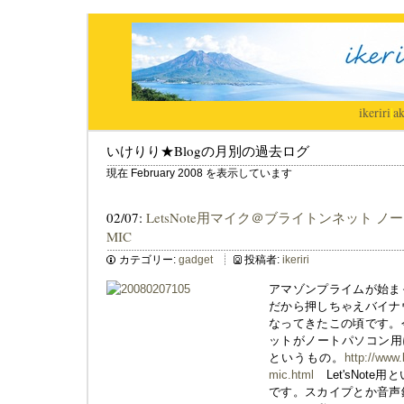
ikeriri
|
ak
いけりり★Blogの月別の過去ログ
現在 February 2008 を表示しています
02/07:
LetsNote用マイク＠ブライトンネット ノ
MIC
カテゴリー:
gadget
投稿者:
ikeriri
アマゾンプライムが始ま
だから押しちゃえバイナ
なってきたこの頃です。
ットがノートパソコン用に
というもの。
http://www.
mic.html
Let'sNot
です。スカイプとか音声