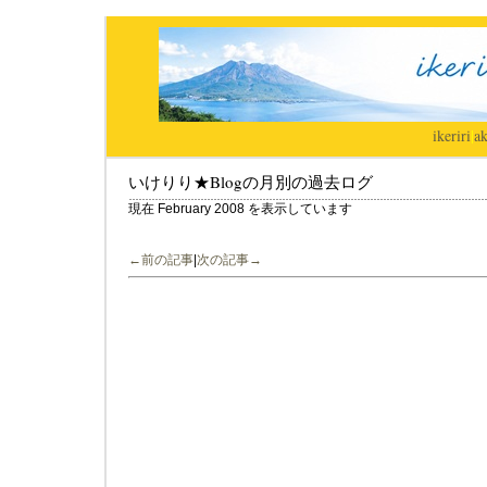
ikeriri
|
ak
いけりり★Blogの月別の過去ログ
現在 February 2008 を表示しています
←前の記事
|
次の記事→