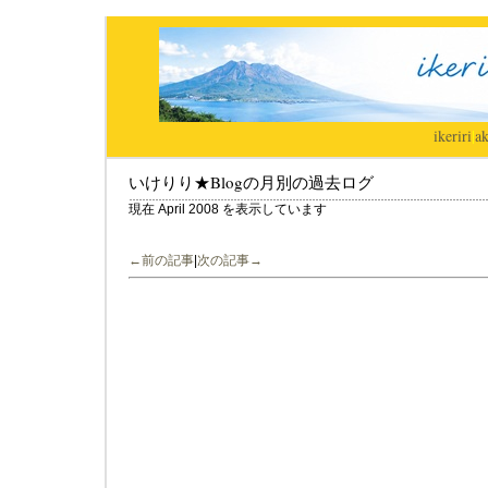
ikeriri
|
ak
いけりり★Blogの月別の過去ログ
現在 April 2008 を表示しています
←前の記事
|
次の記事→