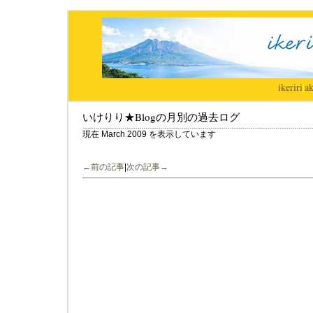
ikeriri
|
ak
いけりり★Blogの月別の過去ログ
現在 March 2009 を表示しています
←前の記事
|
次の記事→