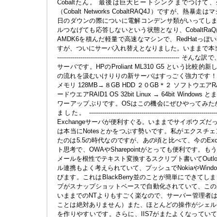
Cobaltたん。 最後は巨大ヒートシンクまでつけ
（Cobalt Networks CobaltRAQ4J）ですが、
日のダウンの際についに電解コンデンサ類がいってしまい
ルつなげても応答しないという状態となり、CobaltR
AMDK6を積んだ軽量で高速なマシンで、RedHatっぽい
すが、ついにサーバ入れ替えとなりました。いままで本当にどうもありが
---------------------------------------------------
サーバです。HPのProliant ML310 G5 という比較
の流れを汲むいけりりの新サーバはすっごく強力です！ CPU AMD
メモリ 128MB→８GB HDD ２０GB＊２ ソフトウエアRAI
ードウエアRAID1 OS 32bit Linux → 64bit Wi
ワーアップぶりです。OSはこの機会にぜひやってみたか
ました。 -----------------------------------------------------
Exchangeサーバが便利すぐる。いままでサイボウズ
は本当にNotesとかをつぶす勢いです。私がエクスチ
たのは5.5の時代なのですが、あの頃と比べて、今のExch
ト思考で、OWAやSharepointがとっても便利です
メールを根性でテキスト変換するスクリプト書いてOutl
ル連携もよく考えられていて、プッシュでNokiaやWindo
びます。これはBlackBerry並のことが簡単にできて
プがスナップショットベースで自動化されていて、この
いままでのNTよりもすごく楽なので、サーバー管理者
ことは絶対ありません）また、ほとんどの操作がシェル
を作りやすいです。さらに、IIS7がまたよくなっていて、