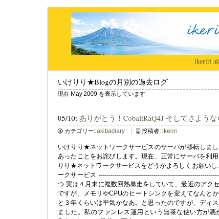
ikeriri
|
ak
いけりり★Blogの月別の過去ログ
現在 May 2009 を表示しています
05/10:
ありがとう！CobaltRaQ4J そしてさような
カテゴリー:
akibadiary
投稿者:
ikeriri
いけりり★ネットワークサービスのサーバが移転しまし
あったことをお詫びします。現在、正常にサーバを利用
りり★ネットワークサービスをどうかよろしくお願いし
ークサービス ----------------------------------------------------
つ 実は４月末に複数回熱暴走をしていて、最近のアク
ですが、メモリやCPUのヒートシンクを変えてなんと
と３年くらいは平気かなあ。と思ったのですが、ディス
ました。私のファンレス運用という無茶な使い方が悪