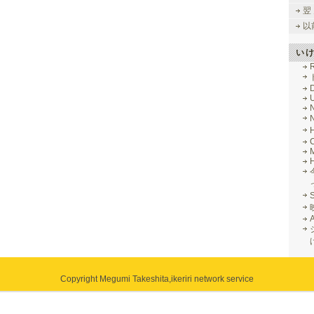
翌
以
い
R
M
Copyright Megumi Takeshita,
ikeriri network service