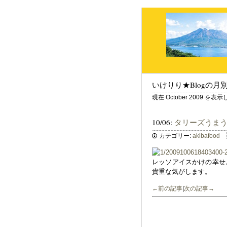
いけりり★Blogの月
現在 October 2009 を
10/06:
タリーズうま
カテゴリー:
akibafood
レッソアイスかけの幸せ
貴重な気がします。
←前の記事
|
次の記事→