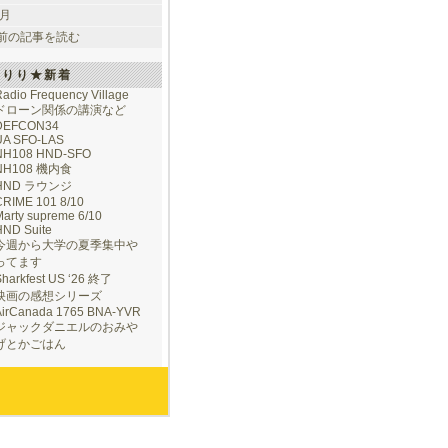
 月
前の記事を読む
けりり★新着
adio Frequency Village
ドローン関係の講演など
DEFCON34
UA SFO-LAS
NH108 HND-SFO
NH108 機内食
HND ラウンジ
CRIME 101 8/10
arty supreme 6/10
HND Suite
今週から大学の夏季集中や
ってます
Sharkfest US ‘26 終了
映画の感想シリーズ
AirCanada 1765 BNA-YVR
ジャックダニエルのおみや
げとかごはん