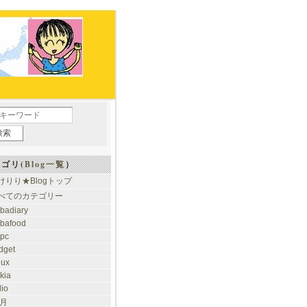
ゴリ(
Blog一覧
）
けりり★Blogトップ
べてのカテゴリー
ibadiary
ibafood
ypc
dget
nux
kia
dio
 月