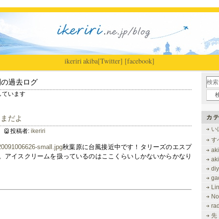
ikeriri
|
akiba
[Twitter]
[facebook]
別の過去ログ
表示しています
うまだよ
カテ
い
投稿者:
ikeriri
す
秋葉原に台風接近中です！タリーズのエスプ
ak
。アイスクリームを扱っているのはここくらいしかないからかなり
ak
di
ga
Li
No
ra
先