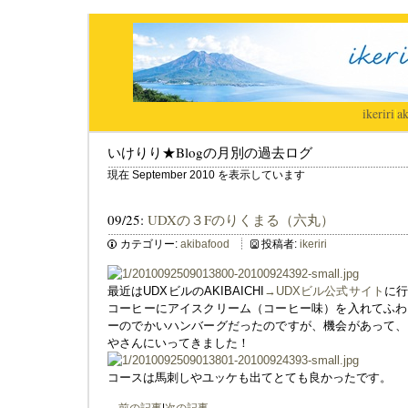
ikeriri
|
ak
いけりり★Blogの月別の過去ログ
現在 September 2010 を表示しています
09/25:
UDXの３Fのりくまる（六丸）
カテゴリー:
akibafood
投稿者:
ikeriri
最近はUDXビルのAKIBAICHI
→UDXビル公式サイト
に
コーヒーにアイスクリーム（コーヒー味）を入れてふわ
ーのでかいハンバーグだったのですが、機会があって、
やさんにいってきました！
コースは馬刺しやユッケも出てとても良かったです。