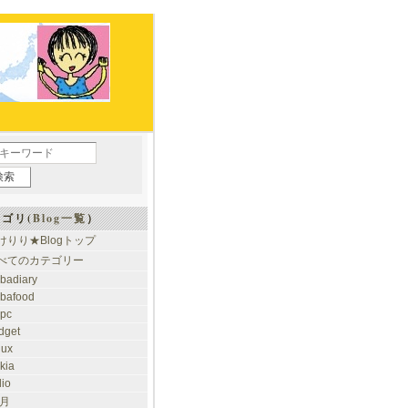
ゴリ(
Blog一覧
）
けりり★Blogトップ
べてのカテゴリー
ibadiary
ibafood
ypc
dget
nux
kia
dio
 月