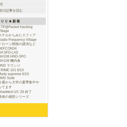
 月
前の記事を読む
けりり★新着
CTP@Packet Hacking
illage
ホテルからみたスフィア
adio Frequency Village
ドローン関係の講演など
DEFCON34
UA SFO-LAS
NH108 HND-SFO
NH108 機内食
HND ラウンジ
CRIME 101 8/10
arty supreme 6/10
HND Suite
今週から大学の夏季集中や
ってます
Sharkfest US ‘26 終了
映画の感想シリーズ