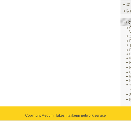
翌
以
い
V
R
M
Copyright Megumi Takeshita,
ikeriri network service