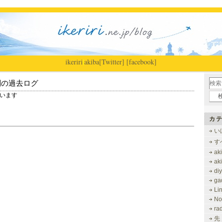
ikeriri
|
akiba
[Twitter]
[facebook]
別の過去ログ
しています
カテ
い
す
ak
ak
di
ga
Li
No
ra
先