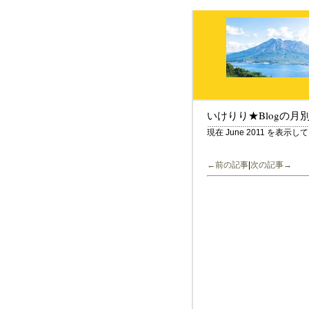
いけりり★Blogの月
現在 June 2011 を表示
←前の記事
|
次の記事→