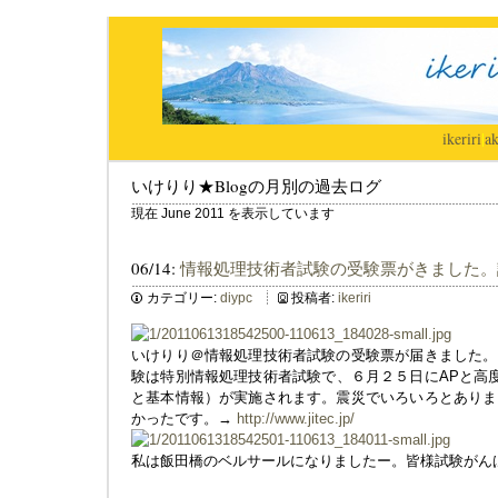
ikeriri
|
ak
いけりり★Blogの月別の過去ログ
現在 June 2011 を表示しています
06/14:
情報処理技術者試験の受験票がきました。
カテゴリー:
diypc
投稿者:
ikeriri
いけりり＠情報処理技術者試験の受験票が届きました。
験は特別情報処理技術者試験で、６月２５日にAPと高度
と基本情報）が実施されます。震災でいろいろとありま
かったです。→
http://www.jitec.jp/
私は飯田橋のベルサールになりましたー。皆様試験がん