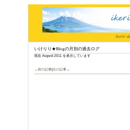
ikeriri
|
ak
いけりり★Blogの月別の過去ログ
現在 August 2011 を表示しています
←前の記事
|
次の記事→