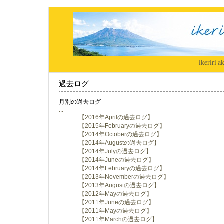
ikeriri
|
ak
過去ログ
月別の過去ログ
...
【2016年Aprilの過去ログ】
【2015年Februaryの過去ログ】
【2014年Octoberの過去ログ】
【2014年Augustの過去ログ】
【2014年Julyの過去ログ】
【2014年Juneの過去ログ】
【2014年Februaryの過去ログ】
【2013年Novemberの過去ログ】
【2013年Augustの過去ログ】
【2012年Mayの過去ログ】
【2011年Juneの過去ログ】
【2011年Mayの過去ログ】
【2011年Marchの過去ログ】