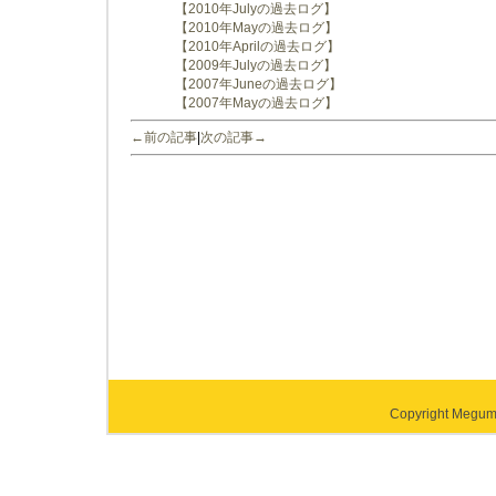
【2010年Julyの過去ログ】
【2010年Mayの過去ログ】
【2010年Aprilの過去ログ】
【2009年Julyの過去ログ】
【2007年Juneの過去ログ】
【2007年Mayの過去ログ】
←前の記事
|
次の記事→
Copyright Megumi