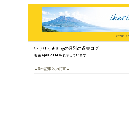
ikeriri
|
ak
いけりり★Blogの月別の過去ログ
現在 April 2009 を表示しています
←前の記事
|
次の記事→