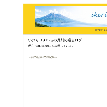
ikeriri
|
ak
いけりり★Blogの月別の過去ログ
現在 August 2011 を表示しています
←前の記事
|
次の記事→