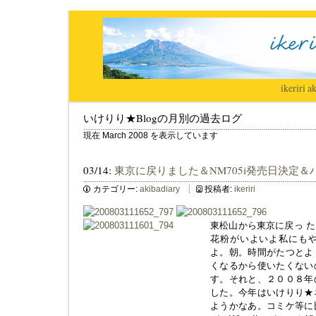
ikeriri
|
ak
いけりり★Blogの月別の過去ログ
現在 March 2008 を表示しています
03/14:
東京に戻りました＆NM705i発売日決定
カテゴリー:
akibadiary
投稿者:
ikeriri
東松山から東京に戻っ 
花粉がいよいよ私にも
よ。朝。時間がたつとよ
くなるから使いたくない
す。それと、２００８年
した。今年はいけりり★
ようかなあ。コミケ等に