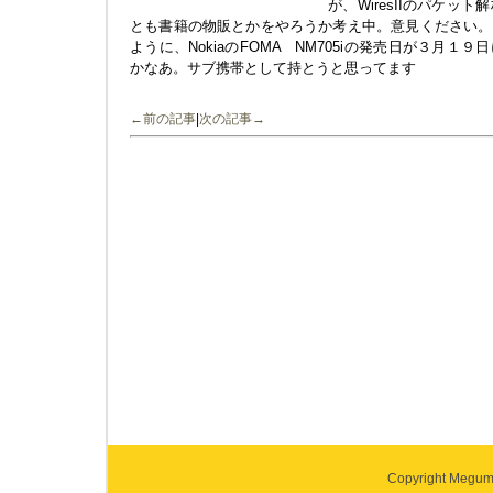
が、WiresIIのパケ
とも書籍の物販とかをやろうか考え中。意見ください。
ように、NokiaのFOMA NM705iの発売日が３月
かなあ。サブ携帯として持とうと思ってます
←前の記事
|
次の記事→
Copyright Megumi