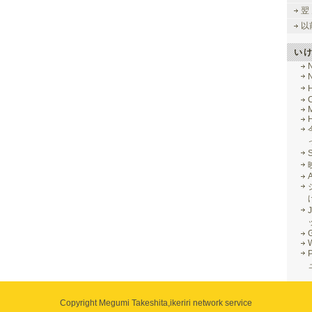
翌
以
い
M
J
G
Copyright Megumi Takeshita,
ikeriri network service