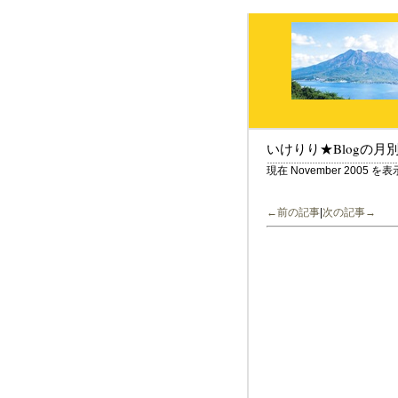
いけりり★Blogの月
現在 November 2005 
←前の記事
|
次の記事→