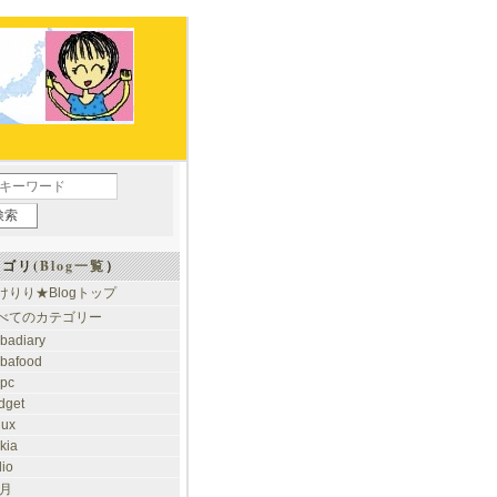
ゴリ(
Blog一覧
）
けりり★Blogトップ
べてのカテゴリー
ibadiary
ibafood
ypc
dget
nux
kia
dio
 月