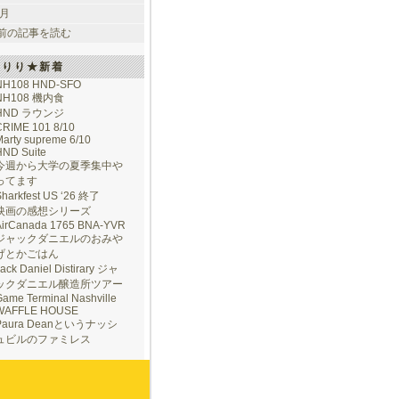
 月
前の記事を読む
けりり★新着
NH108 HND-SFO
NH108 機内食
HND ラウンジ
CRIME 101 8/10
arty supreme 6/10
HND Suite
今週から大学の夏季集中や
ってます
Sharkfest US ‘26 終了
映画の感想シリーズ
AirCanada 1765 BNA-YVR
ジャックダニエルのおみや
げとかごはん
ack Daniel Distirary ジャ
ックダニエル醸造所ツアー
ame Terminal Nashville
WAFFLE HOUSE
Paura Deanというナッシ
ュビルのファミレス