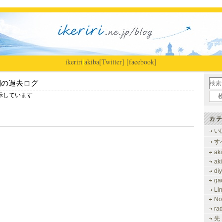
ikeriri
|
akiba
[Twitter]
[facebook]
別の過去ログ
を表示しています
カテ
い
す
ak
ak
di
ga
Li
No
ra
先