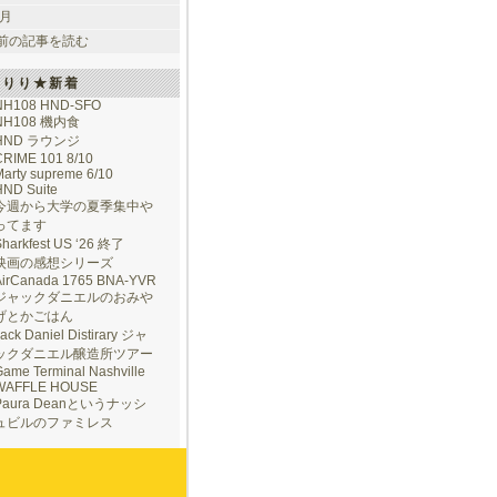
 月
前の記事を読む
けりり★新着
NH108 HND-SFO
NH108 機内食
HND ラウンジ
CRIME 101 8/10
arty supreme 6/10
HND Suite
今週から大学の夏季集中や
ってます
Sharkfest US ‘26 終了
映画の感想シリーズ
AirCanada 1765 BNA-YVR
ジャックダニエルのおみや
げとかごはん
ack Daniel Distirary ジャ
ックダニエル醸造所ツアー
ame Terminal Nashville
WAFFLE HOUSE
Paura Deanというナッシ
ュビルのファミレス