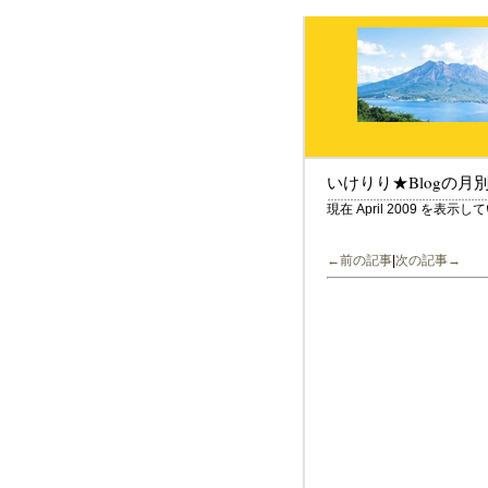
いけりり★Blogの月
現在 April 2009 を表示
←前の記事
|
次の記事→