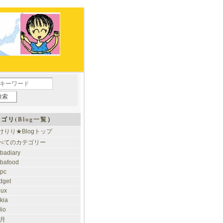
ゴリ(
Blog一覧
）
けりり★Blogトップ
べてのカテゴリー
ibadiary
ibafood
ypc
dget
nux
kia
dio
 月