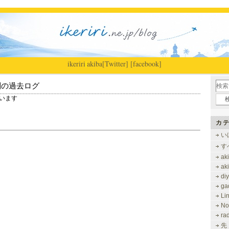
ikeriri
|
akiba
[Twitter]
[facebook]
別の過去ログ
しています
カテ
い
す
ak
ak
di
ga
Li
No
ra
先