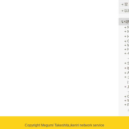
翌
以
い
M
J
G
Copyright Megumi Takeshita,
ikeriri network service