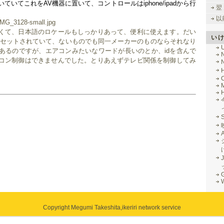
いてこれをAV機器に置いて、コントロールはiphone/ipadから行
翌
以
くて、日本語のロケールもしっかりあって、便利に使えます。だい
い
リセットされていて、ないものでも同一メーカーのものならそれなり
あるのですが、エアコンみたいなワードが長いのとか、idを含んで
コン制御はできませんでした。とりあえずテレビ関係を制御してみ
M
J
G
Copyright Megumi Takeshita,
ikeriri network service