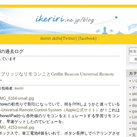
ikeriri
|
akiba
[Twitter]
[facebook]
別の過去ログ
表示しています
線ブリッジなリモコンことGriffin Beacon Universal Remote
カテ
ー
い
す
投稿者:
ikeriri
ak
ak
eStoreの初売りで割引になっていて、何をIYHしようかと迷っている
di
con-Universal-Remote-Control-System（Apple公式サイト）
が！これは
ga
て、iPhone/iPadから赤外線のリモコンをエミュレートする学習リモコン
Li
す。早速ゲットしたのでレビューを。
No
ra
いのボックスで、単三電池4個をいれて、ボタン長押しでペアリングさせ
先