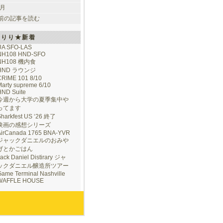
 月
前の記事を読む
けりり★新着
UA SFO-LAS
NH108 HND-SFO
NH108 機内食
HND ラウンジ
CRIME 101 8/10
arty supreme 6/10
HND Suite
今週から大学の夏季集中や
ってます
Sharkfest US ‘26 終了
映画の感想シリーズ
AirCanada 1765 BNA-YVR
ジャックダニエルのおみや
げとかごはん
ack Daniel Distirary ジャ
ックダニエル醸造所ツアー
ame Terminal Nashville
WAFFLE HOUSE