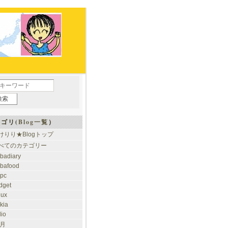
ゴリ(
Blog一覧
）
けりり★Blogトップ
べてのカテゴリー
ibadiary
ibafood
ypc
dget
nux
kia
dio
 月