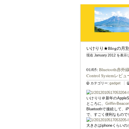
いけりり★Blogの月
現在 January 2012 を
01/05:
Bluetooth赤外
Control Systemレビュ
カテゴリー:
gadget
いけりり＠新年のAppl
ところに、
Griffin-Bea
Bluetoothで接続し
で、すごく便利なもので
大きさはiphoneくら