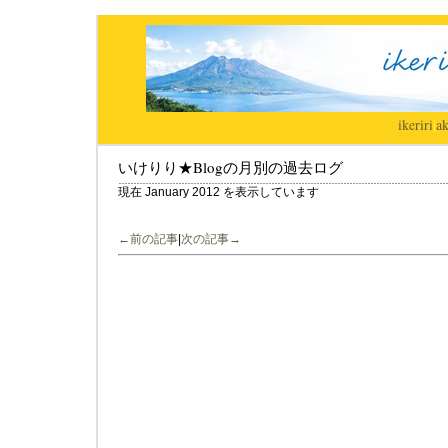
ikeriri
|
ak
いけりり★Blogの月別の過去ログ
現在 January 2012 を表示しています
←前の記事
|
次の記事→