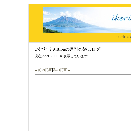
ikeriri
|
ak
いけりり★Blogの月別の過去ログ
現在 April 2009 を表示しています
←前の記事
|
次の記事→