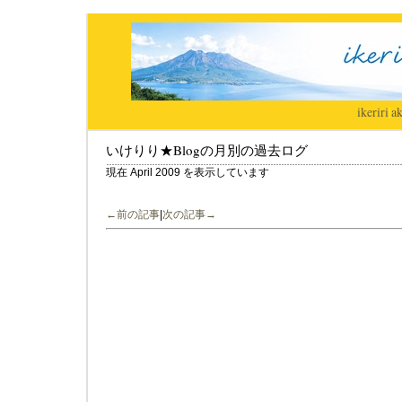
ikeriri
|
ak
いけりり★Blogの月別の過去ログ
現在 April 2009 を表示しています
←前の記事
|
次の記事→