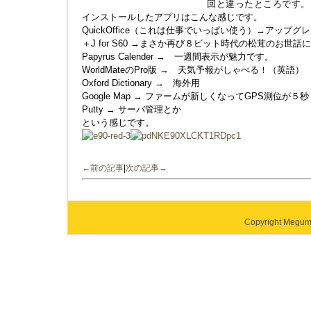
回と違ったところです。お約束のN
インストールしたアプリはこんな感じです。
QuickOffice（これは仕事でいっぱい使う）→アップ
＋J for S60 →まさか再び８ビット時代の松茸のお世話
Papyrus Calender → 一週間表示が魅力です。
WorldMateのPro版 → 天気予報がしゃべる！（英語）
Oxford Dictionary → 海外用
Google Map → ファームが新しくなってGPS測位が
Putty → サーバ管理とか
という感じです。
←前の記事
|
次の記事→
Copyright Megumi