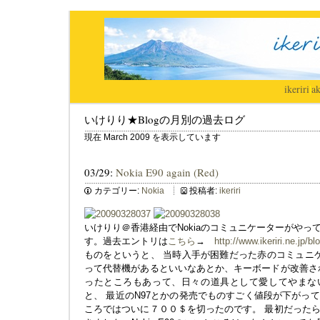
ikeriri
|
ak
いけりり★Blogの月別の過去ログ
現在 March 2009 を表示しています
03/29:
Nokia E90 again (Red)
カテゴリー:
Nokia
投稿者:
ikeriri
いけりり＠香港経由でNokiaのコミュニケーターがや
す。過去エントリは
こちら
→
http://www.ikeriri.ne.jp/
ものをというと、 当時入手が困難だった赤のコミュニケ
って代替機があるといいなあとか、キーボードが改善さ
ったところもあって、日々の道具として愛してやまない
と、 最近のN97とかの発売でものすごく値段が下がっ
ころではついに７００＄を切ったのです。 最初だった