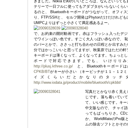
きました。Nokia E90のいいところは、なんといって
テリーで一日フルに使ってもアダプタがいらないくらい
るのと、 Bluetoothキーボードがつながって、オフ
り、FTP/SSHと、 セルフ開発はPhytonだけだけれ
UMPCよりはずっと小さくて満足感あるよー。
で、お約束の開封動画です。赤はフラッシュ入ったデジ
でワインっぽい色です。すごく大人っぽい赤なので、 
のバーとかで、ささっと打ち合わせの日程とか出すみた
分ではかっこいいと思ってますが、秋葉原ではただの軒
キーボードは薄くなって、よくなってます。ちょっとし
ボードで対応できます。でも、 いけりりみ
http://plusj.kthree.co.jp/
と、 Bluetoothキーボー
CPKB/BT
がキーが小さい （キーピッチが１１－１２
イズくらいだとかなりのタッチ
http://www.iodata.jp/product/mobile/bluetooth/cpkbbt/
写真だとかなり赤く見え
じです。落ち着いていて
て、いい感じです。キー
中文版なので、 チャイ
ってもばっちりさ。CD
か、 WorldMateのP
ムの除去ソフトとかその