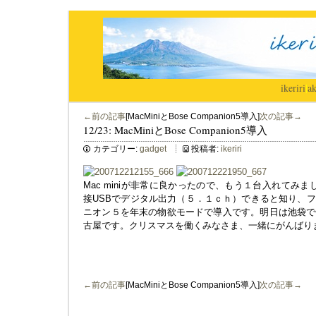
ikeriri
|
ak
←前の記事
[MacMiniとBose Companion5導入]
次の記事→
12/23: MacMiniとBose Companion5導入
カテゴリー:
gadget
投稿者:
ikeriri
Mac miniが非常に良かったので、もう１台入れてみまし
接USBでデジタル出力（５．１ｃｈ）できると知り、
ニオン５を年末の物欲モードで導入です。明日は池袋で
古屋です。クリスマスを働くみなさま、一緒にがんばり
←前の記事
[MacMiniとBose Companion5導入]
次の記事→