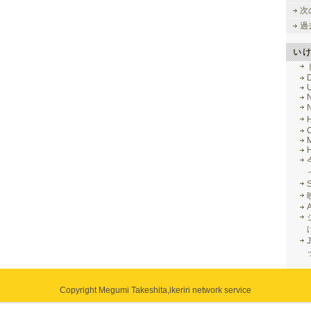
次
過
い
M
J
Copyright Megumi Takeshita,
ikeriri network service