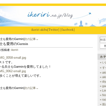
ikeriri
|
akiba
[Twitter]
[facebook]
兵士も愛用のGarmin]
次の記事→
C兵士も愛用のGarmin
投稿者:
ikeriri
カテ
ストです。
い
いる兵士もGarminを愛用してました！
す
ak
結構歩くことが増えて楽しいです。
ak
di
ga
兵士も愛用のGarmin]
次の記事→
Li
No
ra
前