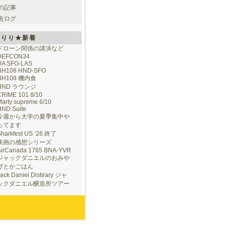
の記事
去ログ
けりり★新着
ドローン関係の講演など
DEFCON34
UA SFO-LAS
NH108 HND-SFO
NH108 機内食
HND ラウンジ
CRIME 101 8/10
arty supreme 6/10
HND Suite
今週から大学の夏季集中や
ってます
Sharkfest US ‘26 終了
映画の感想シリーズ
AirCanada 1765 BNA-YVR
ジャックダニエルのおみや
げとかごはん
ack Daniel Distirary ジャ
ックダニエル醸造所ツアー