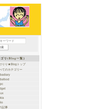
ゴリ(
Blog一覧
）
けりり★Blogトップ
べてのカテゴリー
ibadiary
ibafood
ypc
dget
nux
kia
dio
の記事