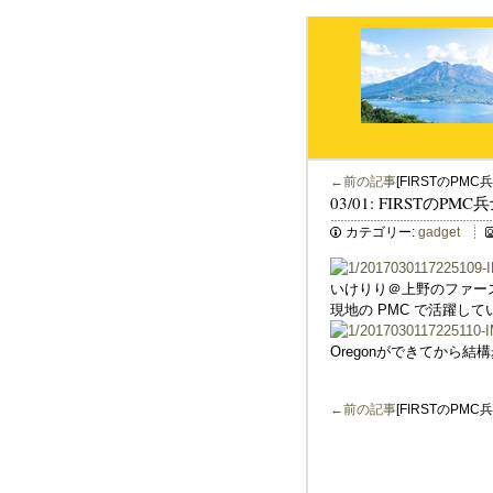
←前の記事
[FIRSTのPMC
03/01: FIRSTのPM
カテゴリー:
gadget
いけりり＠上野のファー
現地の PMC で活躍して
Oregonができてから
←前の記事
[FIRSTのPMC