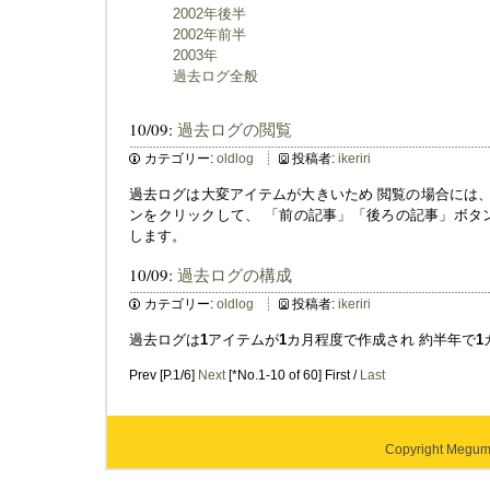
2002年後半
2002年前半
2003年
過去ログ全般
10/09:
過去ログの閲覧
カテゴリー:
oldlog
投稿者:
ikeriri
過去ログは大変アイテムが大きいため 閲覧の場合には
ンをクリックして、 「前の記事」「後ろの記事」ボタ
します。
10/09:
過去ログの構成
カテゴリー:
oldlog
投稿者:
ikeriri
過去ログは
1
アイテムが
1
カ月程度で作成され 約半年で
1
Prev [P.1/6]
Next
[*No.1-10 of 60] First /
Last
Copyright Megumi