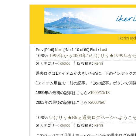
ikeriri
|
arc
Prev [P.1/6]
Next
[*No.1-10 of 60] First /
Last
1
10/09:
1999年から2003年">いけりり★
999年から
カテゴリー:
oldlog
投稿者:
ikeriri
過去ログは
1
アイテムが大きいために、下のインデック
1
アイテム単位で「前の記事」「次の記事」ボタンで閲
1
999年の最初の記事はこちら>
1
999/
1
1
/
1
3
2003年の最後の記事はこちら>
2003/5/8
10/09:
いけりり★Blog 過去ログページへようこ
カテゴリー:
oldlog
投稿者:
ikeriri
このページでは旧個人ホームページからの過去ログを掲