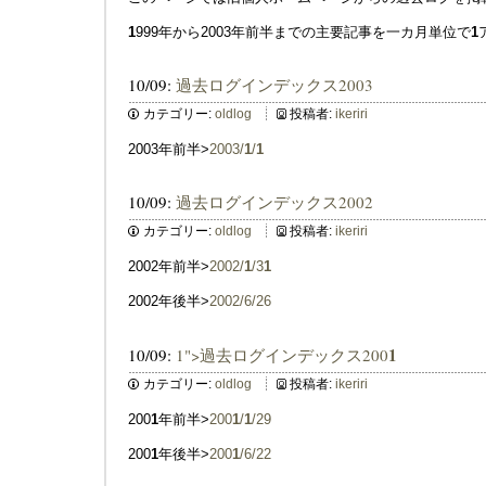
1
999年から2003年前半までの主要記事を一カ月単位で
1
10/09:
過去ログインデックス2003
カテゴリー:
oldlog
投稿者:
ikeriri
2003年前半>
2003/
1
/
1
10/09:
過去ログインデックス2002
カテゴリー:
oldlog
投稿者:
ikeriri
2002年前半>
2002/
1
/3
1
2002年後半>
2002/6/26
1
10/09:
1">過去ログインデックス200
カテゴリー:
oldlog
投稿者:
ikeriri
200
1
年前半>
200
1
/
1
/29
200
1
年後半>
200
1
/6/22