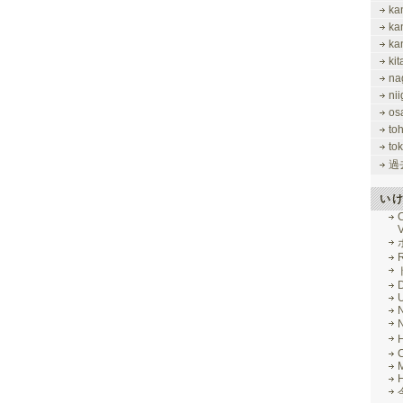
ka
ka
ka
ki
na
nii
os
to
tok
過
い
V
R
M