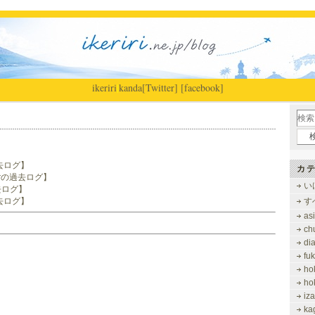
ikeriri
|
kanda
[Twitter]
[facebook]
過去ログ】
カテ
berの過去ログ】
い
過去ログ】
過去ログ】
す
as
ch
di
fu
ho
ho
iz
ka