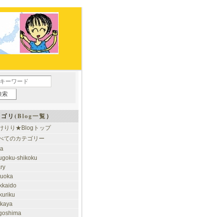
ゴリ(
Blog一覧
）
けりり★Blogトップ
べてのカテゴリー
ia
ugoku-shikoku
ary
kuoka
kkaido
kuriku
akaya
goshima