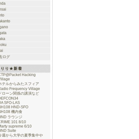
nda
nsai
nto
takanto
gano
gata
aka
hoku
ai
去ログ
けりり★新着
CTP@Packet Hacking
illage
ホテルからみたスフィア
adio Frequency Village
ドローン関係の講演など
DEFCON34
UA SFO-LAS
NH108 HND-SFO
NH108 機内食
HND ラウンジ
CRIME 101 8/10
arty supreme 6/10
HND Suite
今週から大学の夏季集中や