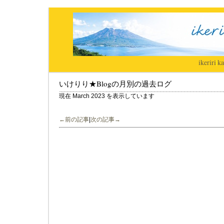
ikeriri
|
ka
いけりり★Blogの月別の過去ログ
現在 March 2023 を表示しています
←前の記事
|
次の記事→