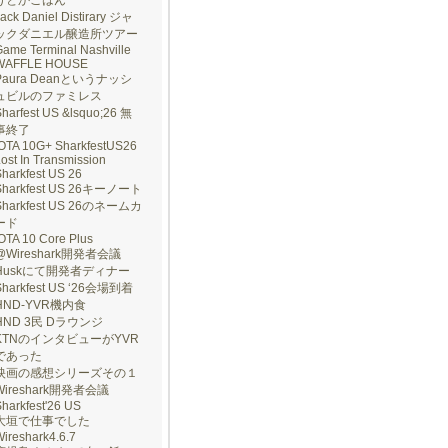
げとかごはん
ack Daniel Distirary ジャ
ックダニエル醸造所ツアー
ame Terminal Nashville
WAFFLE HOUSE
Paura Deanというナッシ
ュビルのファミレス
harfest US &lsquo;26 無
事終了
IOTA 10G+ SharkfestUS26
ost In Transmission
harkfest US 26
Sharkfest US 26キーノート
Sharkfest US 26のネームカ
ード
OTA 10 Core Plus
@Wireshark開発者会議
Huskにて開発者ディナー
Sharkfest US ‘26会場到着
HND-YVR機内食
HND 3民 Dラウンジ
KTNのインタビューがYVR
であった
映画の感想シリーズその１
Wireshark開発者会議
harkfest'26 US
大垣で仕事でした
ireshark4.6.7