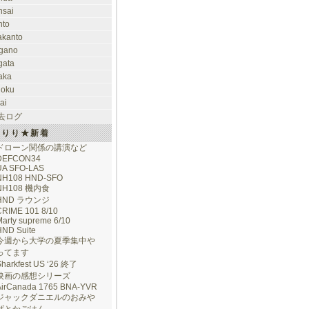
nsai
nto
takanto
gano
gata
aka
hoku
ai
去ログ
けりり★新着
ドローン関係の講演など
DEFCON34
UA SFO-LAS
NH108 HND-SFO
NH108 機内食
HND ラウンジ
CRIME 101 8/10
arty supreme 6/10
HND Suite
今週から大学の夏季集中や
ってます
Sharkfest US ‘26 終了
映画の感想シリーズ
AirCanada 1765 BNA-YVR
ジャックダニエルのおみや