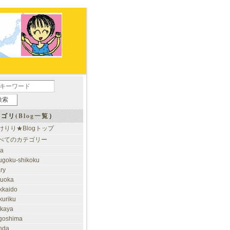
ゴリ(
Blog一覧
）
けりり★Blogトップ
べてのカテゴリー
ia
ugoku-shikoku
ary
kuoka
kkaido
kuriku
akaya
goshima
nda