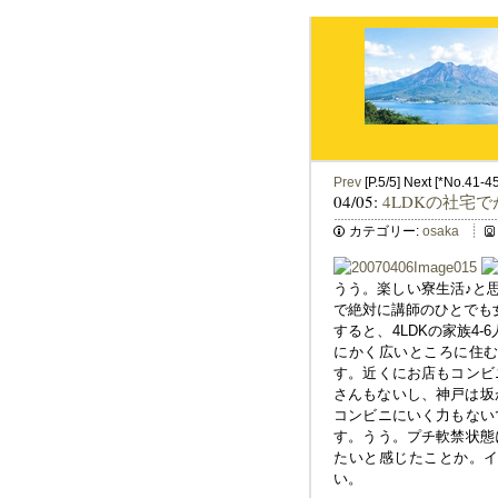
Prev
[P.5/5] Next [*No.41-4
04/05:
4LDKの社宅
カテゴリー:
osaka
うう。楽しい寮生活♪と
で絶対に講師のひとでも
すると、4LDKの家族4
にかく広いところに住
す。近くにお店もコンビ
さんもないし、神戸は坂
コンビニにいく力もない
す。うう。プチ軟禁状態
たいと感じたことか。
い。