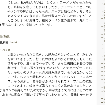
でした。私が頼んだのは、とくとくラーメンだっったかな
J
あ。名前を失念してしまいましたが、チャーシューと、のり
やメンマや卵がはいったもの。スープと麺などをいろいろと
G
カスタマイズできます。私は特製スープにしたのですが、と
んこつしょうゆ風味で、福岡ラーメン並の濃さで、九州ラー
え玉もありました。美味しかったです。
S
大阪梅田
L
S
投稿者:
ikeriri
大阪といったらたこ焼き、お好み焼きということで、粉もの
I
を食べてきました。行ったのはお店のひとに教えてもらった
ひろかずや。遅くまでやっていて、さらに梅田にあるので便
利です。牛すじ玉がおすすめということでオーダーしまし
た。かなりのボリュームのお好み焼きで、もうおなかいっぱ
いです。ちょっと離れたところで作ってもらって、マヨネー
ズ、かつおぶし、青海苔がふりかけられてテーブル上の鉄板
にでてきます。焼きそば系もすっごく人気がありました。と
が合コンの話をしていたのですが、声が大きくて耳にはいるのです
。あまりに面白くて聞いてて笑ってしまいました。 美味しかったで
S
W