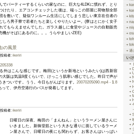
んでパーティーするくらいの家なのに、巨大な4LDKに慣れず、とり
ka
つけたり、エアコンチェックした後は、端っこの部屋に荷物類全部
ka
団を敷いて、疑似ワンルーム生活にしてしまう悲しい東京在住者の
ki
むしろ男子寮で若者たちと楽しくやりたいよー。(寮はとにかく女子
na
れてもらえませんでした。ガラス越しに食堂やジュースの自動販売
nii
売機がそばにあるのに。。。うらやましいZEE)
os
to
tok
地)の風景
過
投稿者:
ikeriri
い
る外はこんな感じです。梅田(というか新地というみたい)は西新宿
の大阪は気温9度くらいで、けっこう肌寒い感じでした。昨日で声が
うきついです。うう。今日もがんばります。
20070205090.mp4 -
1
.8
あって、伊丹空港行のバスが発着してます。
M
田
投稿者:
ikeriri
日曜日の深夜、梅田の「まんねん」というラーメン屋さんに
いきました。新御堂筋という大きな通りに面しているラーメ
ン屋さんで、日曜日の夜にも関わらず、お客さんはいっぱい