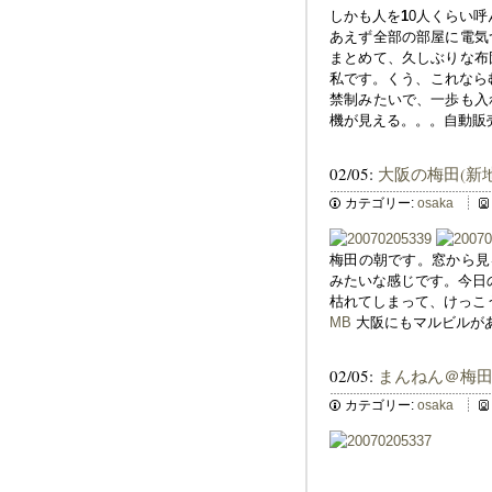
しかも人を
1
0人くらい呼
あえず全部の部屋に電気
まとめて、久しぶりな布
私です。くう、これなら
禁制みたいで、一歩も入
機が見える。。。自動販
02/05:
大阪の梅田(新
カテゴリー:
osaka
梅田の朝です。窓から見
みたいな感じです。今日
枯れてしまって、けっこ
MB
大阪にもマルビルが
02/05:
まんねん＠梅
カテゴリー:
osaka