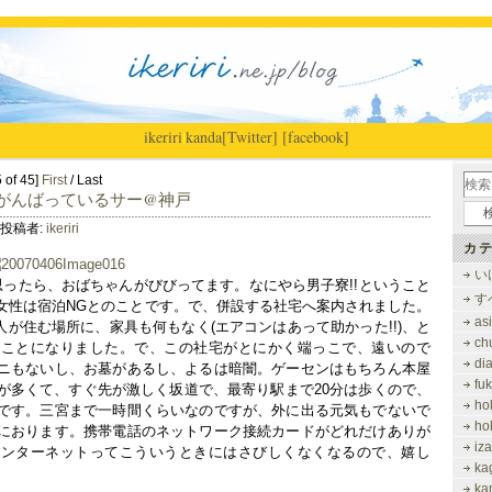
ikeriri
|
kanda
[Twitter]
[facebook]
5 of 45]
First
/ Last
でがんばっているサー@神戸
投稿者:
ikeriri
カテ
い
思ったら、おばちゃんがびびってます。なにやら男子寮!!ということ
す
女性は宿泊NGとのことです。で、併設する社宅へ案内されました。
as
-6人が住む場所に、家具も何もなく(エアコンはあって助かった!!)、と
ch
むことになりました。で、この社宅がとにかく端っこで、遠いので
di
ニもないし、お墓があるし、よるは暗闇。ゲーセンはもちろん本屋
fu
が多くて、すぐ先が激しく坂道で、最寄り駅まで20分は歩くので、
ho
です。三宮まで一時間くらいなのですが、外に出る元気もでないで
ho
におります。携帯電話のネットワーク接続カードがどれだけありが
iz
インターネットってこういうときにはさびしくなくなるので、嬉し
ka
ka