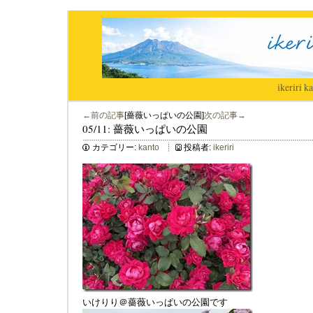
ikeriri
|
ka
←前の記事
[薔薇いっぱいの公園]
次の記事→
05/11: 薔薇いっぱいの公園
カテゴリー:
kanto
投稿者:
ikeriri
いけりり＠薔薇いっぱいの公園です