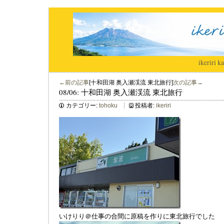
ikeriri
|
ka
←前の記事
[十和田湖 奥入瀬渓流 東北旅行]
次の記事→
08/06: 十和田湖 奥入瀬渓流 東北旅行
カテゴリー:
tohoku
投稿者:
ikeriri
いけりり＠仕事の合間に原稿を作りに東北旅行でした