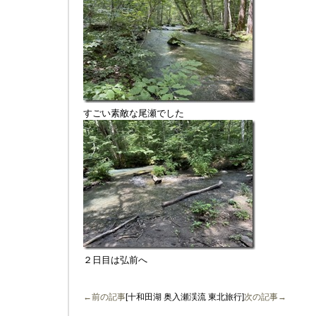
すごい素敵な尾瀬でした
２日目は弘前へ
←前の記事
[十和田湖 奥入瀬渓流 東北旅行]
次の記事→