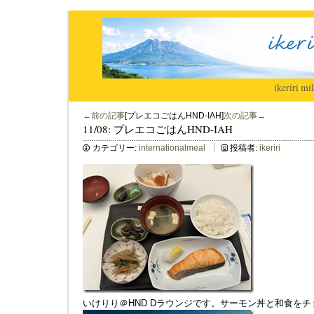
ikeriri
|
mil
←前の記事
[プレエコごはんHND-IAH]
次の記事→
11/08: プレエコごはんHND-IAH
カテゴリー:
internationalmeal
投稿者:
ikeriri
いけりり＠HND Dラウンジです。サーモン丼と和食をチ