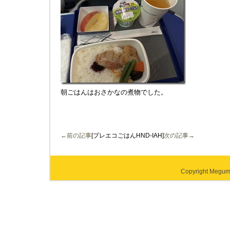
朝ごはんはおさかなの煮物でした。
←前の記事
[プレエコごはんHND-IAH]
次の記事→
Copyright Megumi