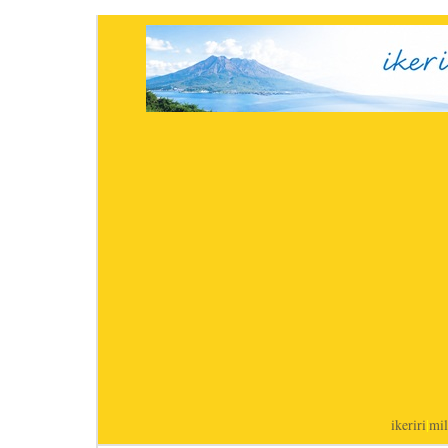
ikeriri
|
mil