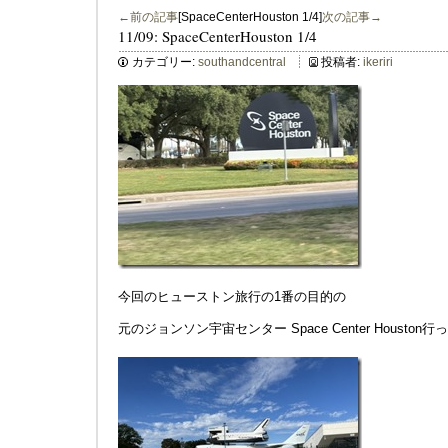
←前の記事
[SpaceCenterHouston 1/4]
次の記事→
11/09: SpaceCenterHouston 1/4
カテゴリー:
southandcentral
投稿者:
ikeriri
今回のヒューストン旅行の1番の目的の
元のジョンソン宇宙センター Space Center Houston