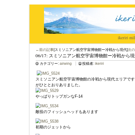
ikeriri
|
mil
←前の記事
[スミソニアン航空宇宙博物館ー冷戦から現代]
次の
06/17: スミソニアン航空宇宙博物館ー冷戦から
カテゴリー:
airwing
投稿者:
ikeriri
スミソニアン航空宇宙博物館の冷戦から現代エリアです
がひととおりありました。
やっぱりトップガンなF-14
敵役のフィッシュヘッドもあります
初期のジェットから