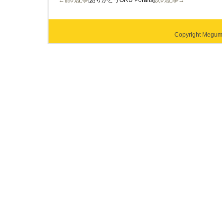
←前の記事
[ありがとうORD Poralis]
次の記事→
Copyright Megumi