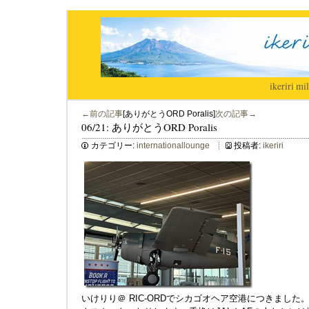
ikeriri
|
mil
←前の記事
[ありがとうORD Poralis]
次の記事→
06/21: ありがとうORD Poralis
カテゴリー:
internationallounge
投稿者:
ikeriri
いけりり＠ RIC-ORDでシカゴオヘア空港につきました