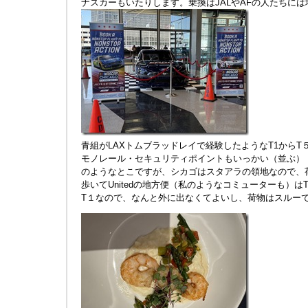
ナスカーもいたりします。乗換はJALやAFの人たちには
青組がLAXトムブラッドレイで経験したようなT1からT
モノレール・セキュリティポイントもいっかい（並ぶ）
のようなとこですが、シカゴはスタアラの領地なので、
歩いてUnitedの地方便（私のようなコミューターも）は
T１なので、なんと外に出なくてよいし、荷物はスルー