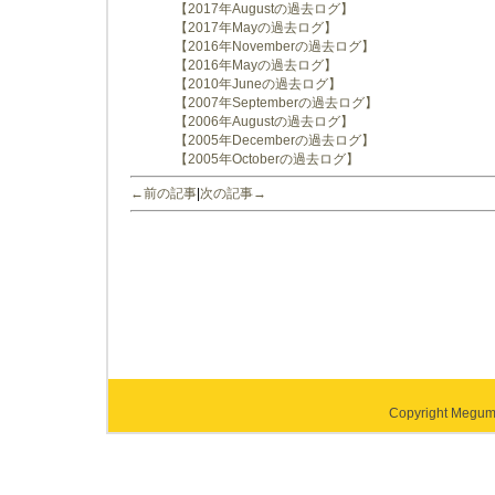
【2017年Augustの過去ログ】
【2017年Mayの過去ログ】
【2016年Novemberの過去ログ】
【2016年Mayの過去ログ】
【2010年Juneの過去ログ】
【2007年Septemberの過去ログ】
【2006年Augustの過去ログ】
【2005年Decemberの過去ログ】
【2005年Octoberの過去ログ】
←前の記事
|
次の記事→
Copyright Megumi