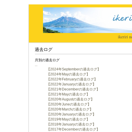
ikeriri
|
n
過去ログ
月別の過去ログ
...
【2024年Septemberの過去ログ】
【2024年Mayの過去ログ】
【2022年Februaryの過去ログ】
【2022年Januaryの過去ログ】
【2021年Decemberの過去ログ】
【2021年Mayの過去ログ】
【2020年Augustの過去ログ】
【2020年Juneの過去ログ】
【2020年Marchの過去ログ】
【2020年Januaryの過去ログ】
【2019年Mayの過去ログ】
【2018年Januaryの過去ログ】
【2017年Decemberの過去ログ】