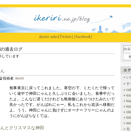
ikeriri
|
neko
[Twitter]
[facebook]
別の過去ログ
を表示しています
ゃん
カテ
い
投稿者:
ikeriri
す
無事東京に戻ってこれました。寒空の下、くたくたで帰って
ca
いく途中で神田にゃんと久しぶりに会いました。食事中だっ
ea
たよ。こんなに遅くだけれども晩御飯にありつけたみたいで
ka
良かったです。がんばれにゃー。私もこれから追浜へ移動だ
ka
よ。うう。神田にゃんに負けずにオーナーフリーにゃんのよ
ok
うにがんばらなくては。
to
we
ゃんとクリスマスな神田
先