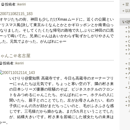
投稿者:
ikeriri
翌
以
オヤジたちの街、神田も少しだけXmasムードに。近くの公園とい
い
がクリスマス風(決して東京ルミなんとかとかギロッポンとか南青山っ
になりました。そしてくたくたな帰宅の路地で久しぶりに神田の口黒
ーって鳴いてた。兄弟にゃんはあいかわらず恥ずかしがりやさんで
した。元気でよかった。がんばれにゃー
M
にゃんこ@名古屋
投稿者:
ikeriri
いけりり@愛知県 高蔵寺です。今日も高蔵寺のオーナーフリ
ーにゃんたちは元気です。ちょっと寒い空の下、隣の村さ来
J
の日本シリーズ優勝の喧騒のそば、ビジネスホテルのフロン
トをみつめるにゃんこたち。がんばれにゃー。ホテルの人に
G
聞いたら、親子とのことでした。左がお母さんみたい。右の
子供にゃんの方が顔がまだちっこいのと、毛がふさふさな感
じです。三毛猫だから娘かなあ。まだ5カ月ということでした
が、結構大きいです。村さ来を居城にした彼女たちの未来は
ゃー。