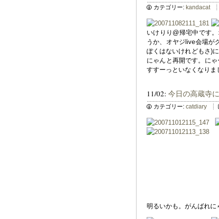
カテゴリー:
kandacat
いけりり@帰宅中です。
うか、オヤジlive会場
ぽくはないけれどもさ)
にゃんと再開です。にゃ
すすーっといなくなりま
11/02:
今日の高蔵寺
カテゴリー:
catdiary
明るいかも。がんばれに