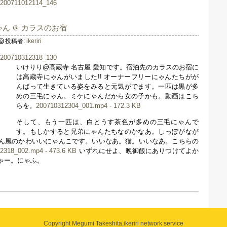
ゃん @ カラスのお宿
投稿者:
ikeriri
いけりり@高蔵寺 名古屋 愛知です。宿泊先のカラスのお宿に
は高蔵寺にゃんがいました!! オーナーフリーにゃんたちがが
んばって生きている姿をみると元気がでます。一匹は黒が多
めの三毛にゃん。ミケにゃんだから女の子かも。動画はこち
らを。
200710312304_001.mp4 - 172.3 KB
そして、もう一匹は、白とうす茶色が多めの三毛にゃんで
す。もしかすると兄弟にゃんたちなのかなあ。しっぽがなが
ん風のかわいいにゃんこです。いいなあ。猫。いいなあ。こちらの
2318_002.mp4 - 473.6 KB
いずれにせよ、晩御飯にありつけてよか
ゃー。にゃふ。
Copyright Megumi Takeshita,
ikeriri network service