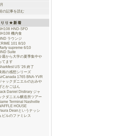
 月
前の記事を読む
けりり★新着
NH108 HND-SFO
NH108 機内食
HND ラウンジ
CRIME 101 8/10
arty supreme 6/10
HND Suite
今週から大学の夏季集中や
ってます
Sharkfest US ‘26 終了
映画の感想シリーズ
AirCanada 1765 BNA-YVR
ジャックダニエルのおみや
げとかごはん
ack Daniel Distirary ジャ
ックダニエル醸造所ツアー
ame Terminal Nashville
WAFFLE HOUSE
Paura Deanというナッシ
ュビルのファミレス