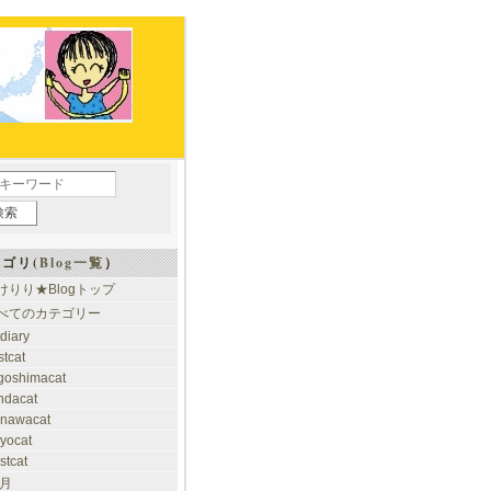
ゴリ(
Blog一覧
）
けりり★Blogトップ
べてのカテゴリー
tdiary
stcat
goshimacat
ndacat
inawacat
kyocat
stcat
 月