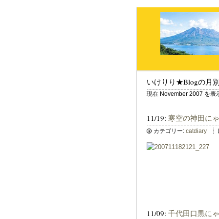
いけりり★Blogの月
現在 November 2007 
11/19:
寒空の神田に
カテゴリー:
catdiary
11/09:
千代田口黒に