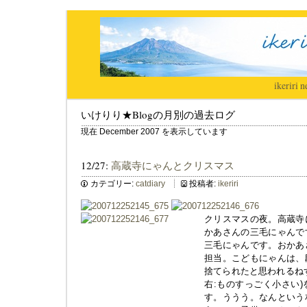
ikeriri
|
n
いけりり★Blogの月別の過去ログ
現在 December 2007 を表示しています
12/27:
高蔵寺にゃんとクリスマス
カテゴリー:
catdiary
投稿者:
ikeriri
クリスマスの夜。高蔵寺
かあさんの三毛にゃんで
三毛にゃんです。おかあ
担当。こどもにゃんは、
捨てられたと思われるね
右:ものすっごく小さい
す。ううう。なんという