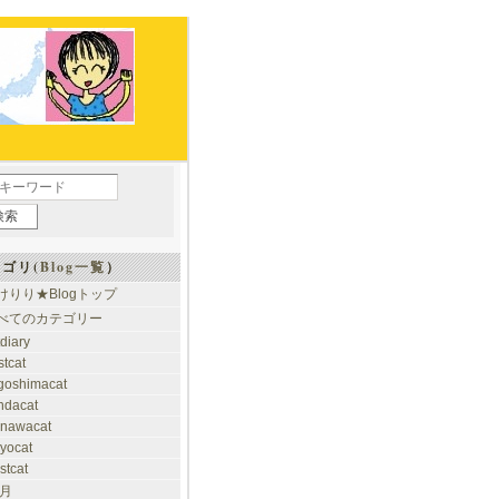
ゴリ(
Blog一覧
）
けりり★Blogトップ
べてのカテゴリー
tdiary
stcat
goshimacat
ndacat
inawacat
kyocat
stcat
 月