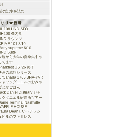
 月
前の記事を読む
けりり★新着
NH108 HND-SFO
NH108 機内食
HND ラウンジ
CRIME 101 8/10
arty supreme 6/10
HND Suite
今週から大学の夏季集中や
ってます
Sharkfest US ‘26 終了
映画の感想シリーズ
AirCanada 1765 BNA-YVR
ジャックダニエルのおみや
げとかごはん
ack Daniel Distirary ジャ
ックダニエル醸造所ツアー
ame Terminal Nashville
WAFFLE HOUSE
Paura Deanというナッシ
ュビルのファミレス