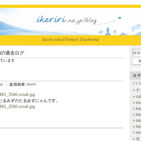
ikeriri
|
neko
[Twitter]
[facebook]
別の過去ログ
示しています
カテ
い
at
投稿者:
ikeriri
す
ca
たるみずのたるみずにゃんです。
ea
ka
ka
ok
to
we
先