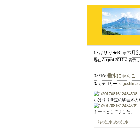
いけりり★Blogの月
現在 August 2017 を表
08/16:
垂水にゃんこ
カテゴリー:
kagoshimac
いけりり＠道の駅垂水の
ぶーっとしてました。
←前の記事
|
次の記事→