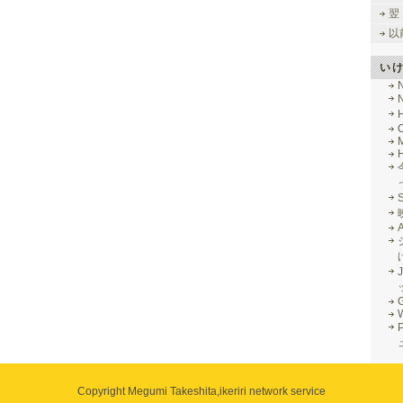
翌
以
い
M
J
G
Copyright Megumi Takeshita,
ikeriri network service