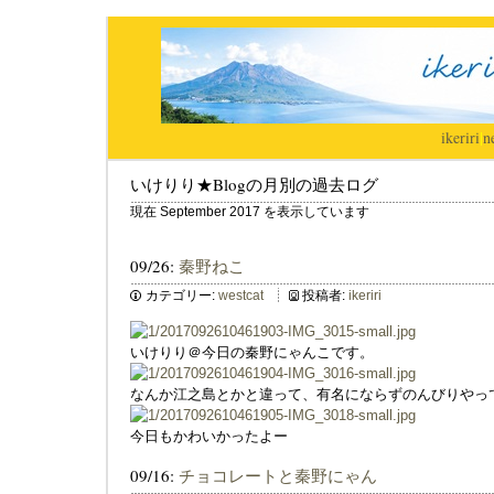
ikeriri
|
n
いけりり★Blogの月別の過去ログ
現在 September 2017 を表示しています
09/26:
秦野ねこ
カテゴリー:
westcat
投稿者:
ikeriri
いけりり＠今日の秦野にゃんこです。
なんか江之島とかと違って、有名にならずのんびりやっ
今日もかわいかったよー
09/16:
チョコレートと秦野にゃん