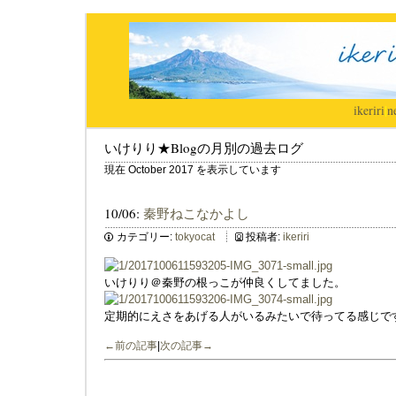
ikeriri
|
n
いけりり★Blogの月別の過去ログ
現在 October 2017 を表示しています
10/06:
秦野ねこなかよし
カテゴリー:
tokyocat
投稿者:
ikeriri
いけりり＠秦野の根っこが仲良くしてました。
定期的にえさをあげる人がいるみたいで待ってる感じで
←前の記事
|
次の記事→