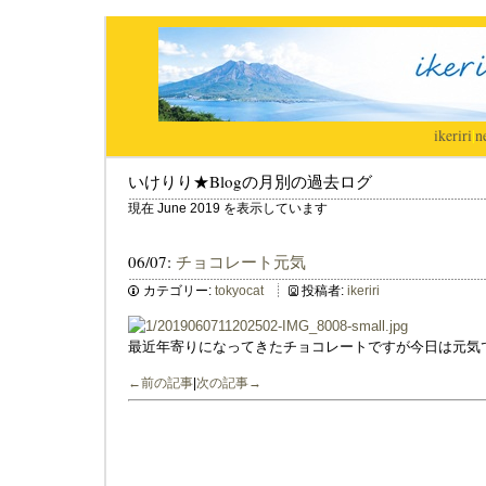
ikeriri
|
n
いけりり★Blogの月別の過去ログ
現在 June 2019 を表示しています
06/07:
チョコレート元気
カテゴリー:
tokyocat
投稿者:
ikeriri
最近年寄りになってきたチョコレートですが今日は元気
←前の記事
|
次の記事→