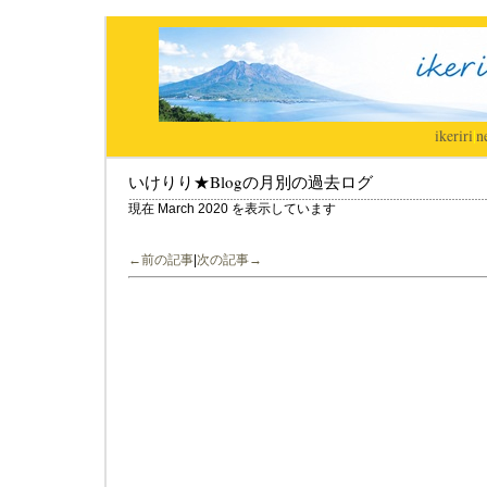
ikeriri
|
n
いけりり★Blogの月別の過去ログ
現在 March 2020 を表示しています
←前の記事
|
次の記事→