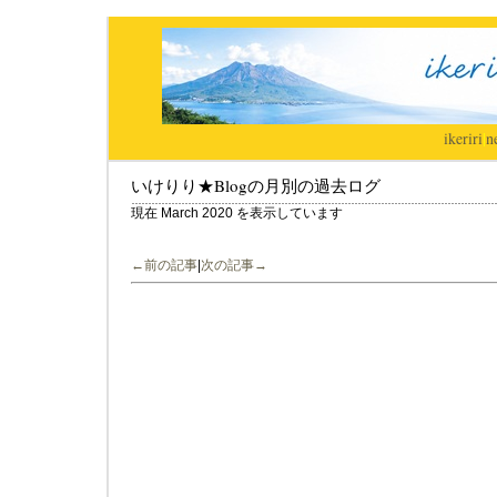
ikeriri
|
n
いけりり★Blogの月別の過去ログ
現在 March 2020 を表示しています
←前の記事
|
次の記事→