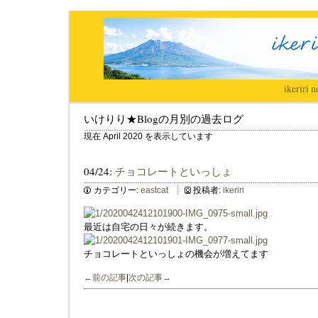
ikeriri
|
n
いけりり★Blogの月別の過去ログ
現在 April 2020 を表示しています
04/24:
チョコレートといっしょ
カテゴリー:
eastcat
投稿者:
ikeriri
最近は自宅の日々が続きます。
チョコレートといっしょの機会が増えてます
←前の記事
|
次の記事→