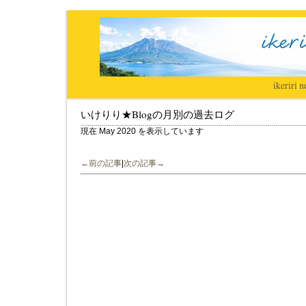
ikeriri
|
n
いけりり★Blogの月別の過去ログ
現在 May 2020 を表示しています
←前の記事
|
次の記事→