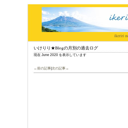
ikeriri
|
n
いけりり★Blogの月別の過去ログ
現在 June 2020 を表示しています
←前の記事
|
次の記事→