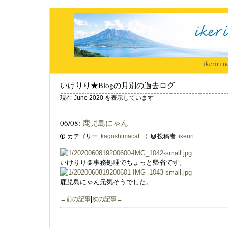
ikeriri
|
n
いけりり★Blogの月別の過去ログ
現在 June 2020 を表示しています
06/08:
鹿児島にゃん
カテゴリー:
kagoshimacat
投稿者:
ikeriri
いけりり＠事務処理でちょっと帰省です。
鹿児島にゃん元気そうでした。
←前の記事
|
次の記事→