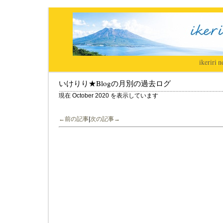
ikeriri
|
n
いけりり★Blogの月別の過去ログ
現在 October 2020 を表示しています
←前の記事
|
次の記事→