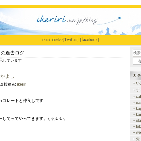
ikeriri
|
neko
[Twitter]
[facebook]
別の過去ログ
 を表示しています
なかよし
カテ
い
投稿者:
ikeriri
す
ca
ョコレートと仲良しです
ea
ka
ka
ーしてってやってきます。かわいい。
ok
to
we
先