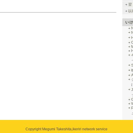
翌
以
い
M
J
G
Copyright Megumi Takeshita,
ikeriri network service