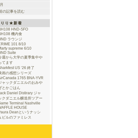
 月
前の記事を読む
けりり★新着
NH108 HND-SFO
NH108 機内食
HND ラウンジ
CRIME 101 8/10
arty supreme 6/10
HND Suite
今週から大学の夏季集中や
ってます
Sharkfest US ‘26 終了
映画の感想シリーズ
AirCanada 1765 BNA-YVR
ジャックダニエルのおみや
げとかごはん
ack Daniel Distirary ジャ
ックダニエル醸造所ツアー
ame Terminal Nashville
WAFFLE HOUSE
Paura Deanというナッシ
ュビルのファミレス