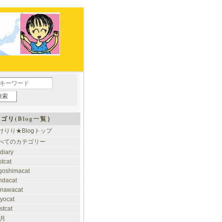
ゴリ(
Blog一覧
）
けりり★Blogトップ
べてのカテゴリー
tdiary
stcat
goshimacat
ndacat
inawacat
kyocat
stcat
 月