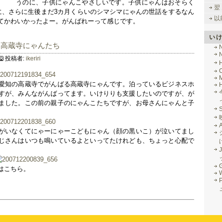
うのに、子供にゃんこやさしいです。子供にゃんはおそらく
翌
に、さらに生後まだ3カ月くらいのシマシマにゃんの世話をするなん
以
てかわいかったよー。がんばれーって感じです。
い
る高蔵寺にゃんたち
投稿者:
ikeriri
M
愛知の高蔵寺でがんばる高蔵寺にゃんです。泊っているビジネスホ
すが、みんながんばってます。いけりりも支援したいのですが、が
ました。この前の親子のにゃんこたちですが、お母さんにゃんと子
がいなくてにゃーにゃーこどもにゃん（顔の黒いこ）が泣いてまし
じさんはいつも鳴いているよといってたけれども、ちょっと心配で
J
G
はこちら。