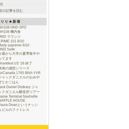
 月
前の記事を読む
けりり★新着
NH108 HND-SFO
NH108 機内食
HND ラウンジ
CRIME 101 8/10
arty supreme 6/10
HND Suite
今週から大学の夏季集中や
ってます
Sharkfest US ‘26 終了
映画の感想シリーズ
AirCanada 1765 BNA-YVR
ジャックダニエルのおみや
げとかごはん
ack Daniel Distirary ジャ
ックダニエル醸造所ツアー
ame Terminal Nashville
WAFFLE HOUSE
Paura Deanというナッシ
ュビルのファミレス