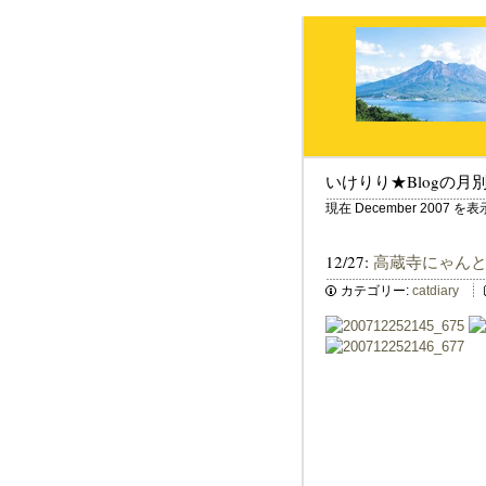
いけりり★Blogの月
現在 December 2007 
12/27:
高蔵寺にゃん
カテゴリー:
catdiary