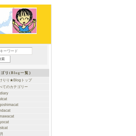
ゴリ(
Blog一覧
）
けりり★Blogトップ
べてのカテゴリー
tdiary
stcat
goshimacat
ndacat
inawacat
kyocat
stcat
 月