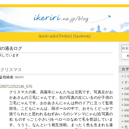
ikeriri
|
neko
[Twitter]
[facebook]
別の過去ログ
を表示しています
とクリスマス
カテ
い
投稿者:
ikeriri
す
ca
クリスマスの夜。高蔵寺にゃんたちは元気です。写真左がお
ea
かあさんの三毛にゃんです。右の写真の左にいるのが子供の
ka
三毛にゃんです。おかあさんにゃんは外のドアに立って監視
ka
担当。こどもにゃんは、段ボールの中で、おそらくどっかで
ok
捨てられたと思われるねずみいろのシマシマにゃん(右写真の
to
右:ものすっごく小さい)をペロペロなめて毛を世話していま
we
す。ううう。なんという相互扶助。まったく色も生まれも違
先